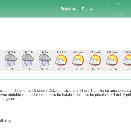
Registracija
|
Prijava
Ned 6.3.
Pon 7.3.
Tor 8.3.
Sre 9.3.
Čet 10.3.
Pet 11.3.
Sob 12.3.
Ned 1
1 / 11
1 / 11
0 / 11
2 / 11
3 / 12
4 / 12
6 / 14
5 / 
ednjih 25 dneh je 15 stopinj Celzija in sicer čez 13 dni. Najnižja jutranja temperat
eževno obdobje v prihodnjem mesecu bo trajalo 4 dni in se bo pričelo čez 4 dni. V
oma jasen.
li blog: