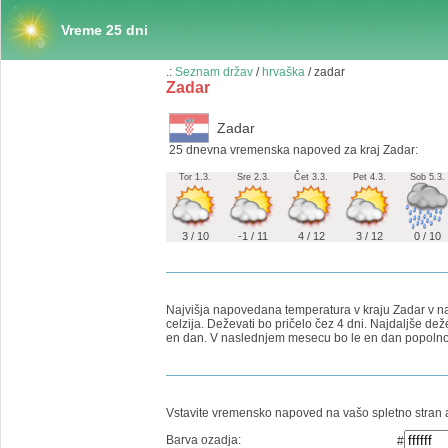
Vreme 25 dni
.:
Seznam držav
/
hrvaška
/ zadar
Zadar
Zadar
25 dnevna vremenska napoved za kraj Zadar:
Tor 1.3.
Sre 2.3.
Čet 3.3.
Pet 4.3.
Sob 5.3.
3 / 10
-1 / 11
4 / 12
3 / 12
0 / 10
Najvišja napovedana temperatura v kraju Zadar v nasl
celzija. Deževati bo pričelo čez 4 dni. Najdaljše d
en dan. V naslednjem mesecu bo le en dan popoln
Vstavite vremensko napoved na vašo spletno stran a
Barva ozadja:
#