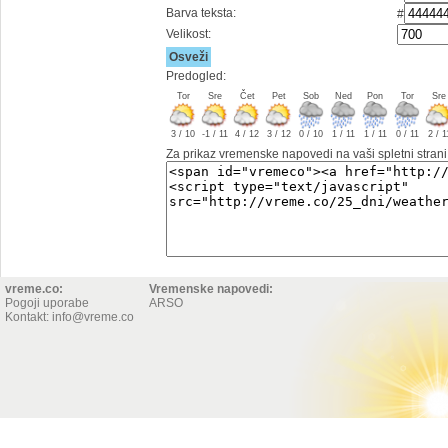
Barva teksta:
#
Velikost:
Osveži
Predogled:
Tor
Sre
Čet
Pet
Sob
Ned
Pon
Tor
Sre
3 / 10
-1 / 11
4 / 12
3 / 12
0 / 10
1 / 11
1 / 11
0 / 11
2 / 1
Za prikaz vremenske napovedi na vaši spletni strani
vreme.co:
Vremenske napovedi:
Pogoji uporabe
ARSO
Kontakt: info@vreme.co