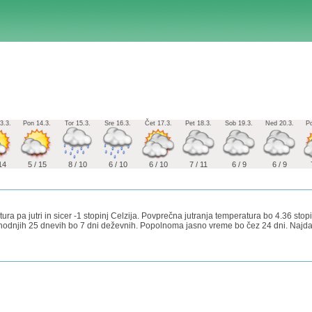
3.3.
Pon 14.3.
Tor 15.3.
Sre 16.3.
Čet 17.3.
Pet 18.3.
Sob 19.3.
Ned 20.3.
Po
14
5 / 15
8 / 10
6 / 10
6 / 10
7 / 11
6 / 9
6 / 9
ura pa jutri in sicer -1 stopinj Celzija. Povprečna jutranja temperatura bo 4.36 sto
 prihodnjih 25 dnevih bo 7 dni deževnih. Popolnoma jasno vreme bo čez 24 dni. Najd