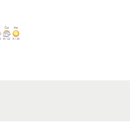
Čet
Pet
0
8 / 12
5 / 15