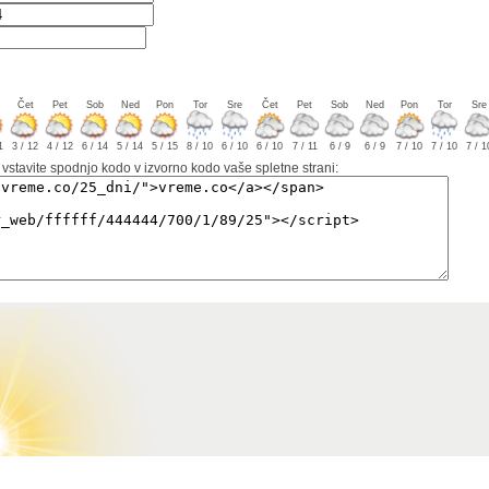
Čet
Pet
Sob
Ned
Pon
Tor
Sre
Čet
Pet
Sob
Ned
Pon
Tor
Sre
1
3 / 12
4 / 12
6 / 14
5 / 14
5 / 15
8 / 10
6 / 10
6 / 10
7 / 11
6 / 9
6 / 9
7 / 10
7 / 10
7 / 1
 vstavite spodnjo kodo v izvorno kodo vaše spletne strani: