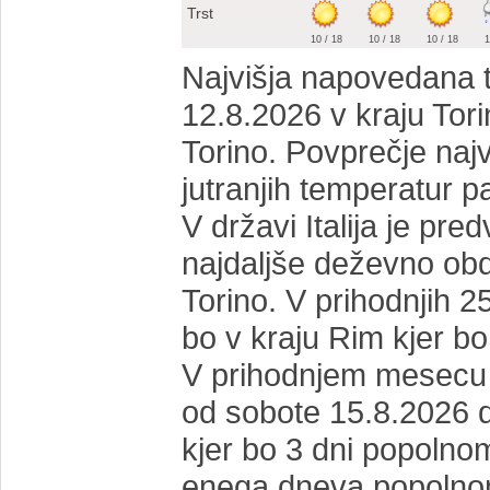
Trst
10 / 18
10 / 18
10 / 18
1
Najvišja napovedana te
12.8.2026 v kraju Tori
Torino. Povprečje najv
jutranjih temperatur pa
V državi Italija je pr
najdaljše deževno obd
Torino. V prihodnjih 2
bo v kraju Rim kjer bo
V prihodnjem mesecu j
od sobote 15.8.2026 d
kjer bo 3 dni popolnom
enega dneva popolnoma