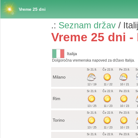
Vreme 25 dni
.:
Seznam držav
/ Itali
Vreme 25 dni - I
Italija
Dolgoročna vremenska napoved za državo Italija.
Sr 21.9.
Če 22.9.
Pe 23.9.
S
Milano
12 / 19
11 / 22
10 / 21
1
Sr 21.9.
Če 22.9.
Pe 23.9.
S
Rim
13 / 25
11 / 23
10 / 23
1
Sr 21.9.
Če 22.9.
Pe 23.9.
S
Torino
13 / 25
11 / 23
10 / 23
1
Sr 21.9.
Če 22.9.
Pe 23.9.
S