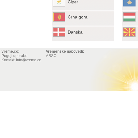
Ciper
Črna gora
Danska
vreme.co:
Vremenske napovedi:
Pogoji uporabe
ARSO
Kontakt: info@vreme.co