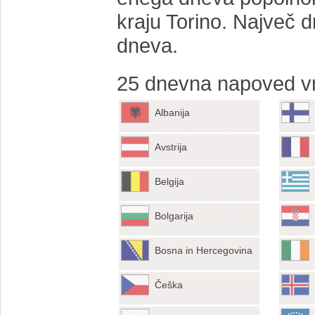
kraju Torino. Največ d
dneva.
25 dnevna napoved vr
Albanija
Avstrija
Belgija
Bolgarija
Bosna in Hercegovina
Češka